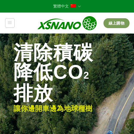
Skip
繁體中文
to
content
線上購物
清除積碳
降低CO
2
排放
讓你邊開車邊為地球種樹