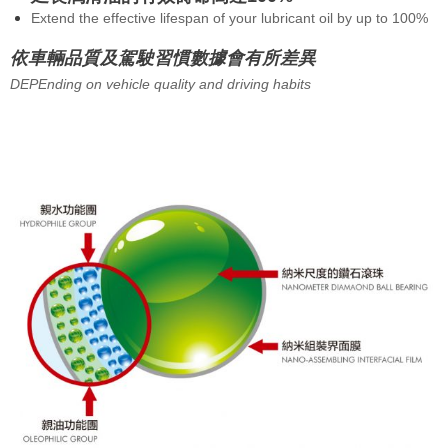
Extend the effective lifespan of your lubricant oil by up to 100%
依車輛品質及駕駛習慣數據會有所差異
DEPEnding on vehicle quality and driving habits