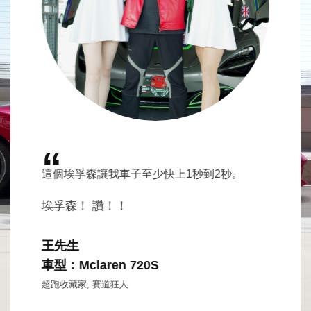
“
時候就創下
這個埃孚森讓我車子至少快上1秒到2秒。
把埃孚
然刷新記
滿載時
“
埃孚森！ 讚！！
兩瓶讓
久，不
也可以提
所有朋
王先生
海馬
車型：Mclaren 720S
車型：Ra
超跑收藏家, 賽道狂人
汽車修配