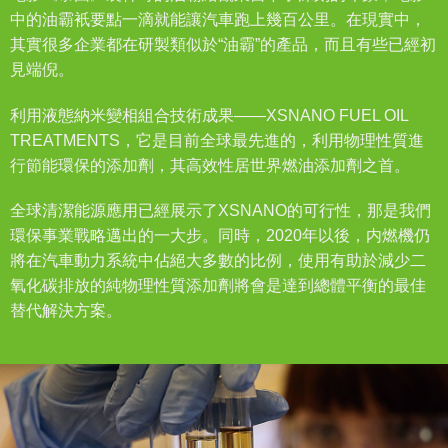
中的油霸衹要點一滴就能讓汽車跑上幾百公里。在現實中，
其實很多企業都在研製類似於“油霸”的產品，而且有些已經初
見端倪。
利用液態納米變相組合技術成果——XSNANO FUEL OIL
TREATMENTS，它是目前全球最先進的，利用物理性質進
行節能環保的添加劑，其高效性居世界燃油添加劑之首。
全球清潔能源應用已經展示了XSNANO的可行性，那是我們
環保事業戰略邁出的一大步。同時，2020年以後，内燃機仍
將在汽車動力系統中佔絕大多數的比例，使用有助於減少二
氧化碳排放的純物理性質添加劑將會是達到總體平衡的最佳
替代解決方案。