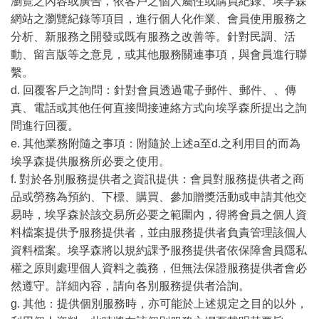
瀏覽之內容或廣告，依客戶之個人屬性或購買紀錄、埃孚森
網站之瀏覽紀錄等項目，進行個人化作業、會員使用服務之
分析、新服務之開發或既有服務之改善等。針對民調、活
動、留言版等之意見，或其他服務關連事項，與會員進行聯
繫。
d. 回覆客戶之詢問：針對會員透過電子郵件、郵件、、傳
真、電話或其他任何直接間接連絡方式向埃孚森所提出之詢
問進行回覆。
e. 其他業務附隨之事項：附隨於上述a至d.之利用目的而為
埃孚森提供服務所必要之使用。
f. 對於各別服務提供者之資訊提供：會員對服務提供者之商
品或勞務為預約、下標、購買、參加贈獎活動或申請其他交
易時，埃孚森於該交易所必要之範圍內，得將會員之個人資
料檔案提供予服務提供者，並由服務提供者負責管理該個人
資料檔案。埃孚森將以規約課予服務提供者依保障會員隱私
權之原則處理個人資料之義務，但無法保證服務提供者會必
然遵守。詳細內容，請向各別服務提供者洽詢。
g. 其他：提供個別服務時，亦可能於上述規定之目的以外，