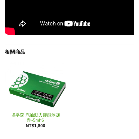
相關商品
埃孚森 汽油動力節能添加
劑-5ml*6
NT$
1,800