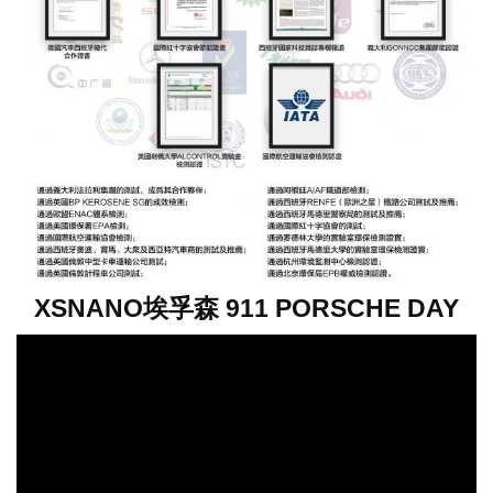
XSNANO埃孚森 911 PORSCHE DAY