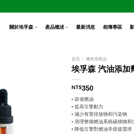
關於埃孚森
產品概述
最新消息
相簿專區
首頁
/
機車用商品
埃孚森 汽油添加
350
NT$
• 節省燃油
• 提高引擎動力
• 減少有害排放物和污染物
• 清理整個燃油系統碳積物和
• 降低引擎對燃油辛烷值需求